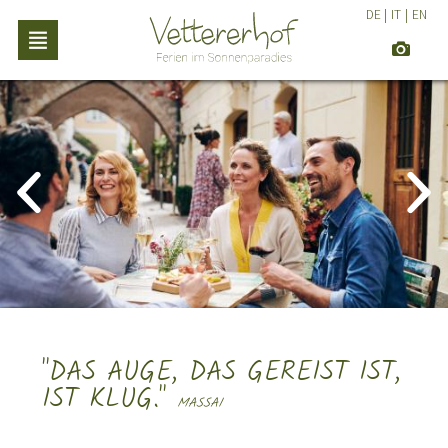
DE
|
IT
|
EN
"DAS AUGE, DAS GEREIST IST,
IST KLUG."
MASSAI