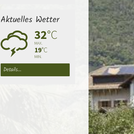
Aktuelles Wetter
32
°C
0
MAX.
19
°C
MIN.
Details...