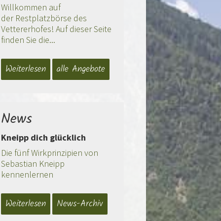
Willkommen auf
der Restplatzbörse des
Vettererhofes! Auf dieser Seite
finden Sie die...
Weiterlesen
alle Angebote
News
Kneipp dich glücklich
Die fünf Wirkprinzipien von
Sebastian Kneipp
kennenlernen
Weiterlesen
News-Archiv