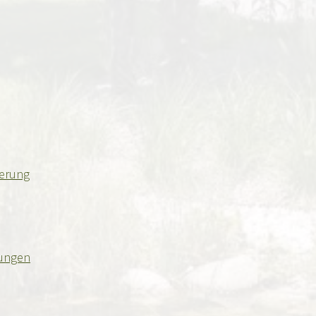
herung
gungen