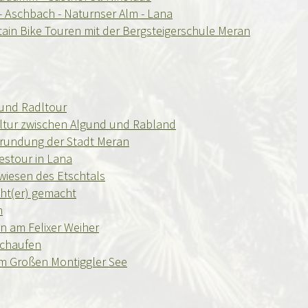
h - Aschbach - Naturnser Alm - Lana
ain Bike Touren mit der Bergsteigerschule Meran
 und Radltour
ltur zwischen Algund und Rabland
rundung der Stadt Meran
estour in Lana
wiesen des Etschtals
cht(er) gemacht
m
 am Felixer Weiher
schaufen
m Großen Montiggler See