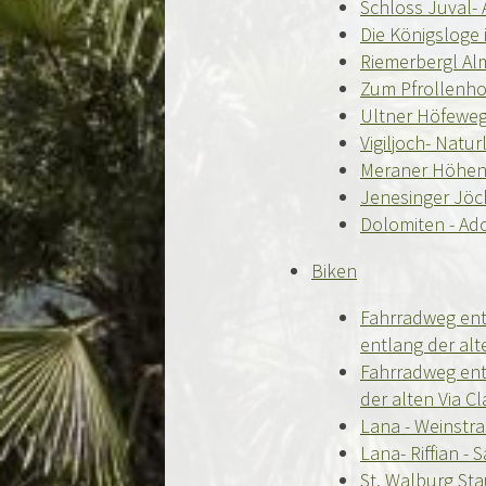
Schloss Juval-
Die Königsloge 
Riemerbergl Al
Zum Pfrollenho
Ultner Höfeweg 
Vigiljoch- Natu
Meraner Höhen
Jenesinger Jöc
Dolomiten - Ad
Biken
Fahrradweg ent
entlang der alt
Fahrradweg ent
der alten Via C
Lana - Weinstra
Lana- Riffian - 
St. Walburg St