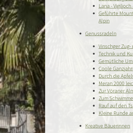
Lana - Vigiljoc
Geführte Mount
Alpin
Genussradeln
Vinschger Zug-
Technik und Ku
Gemütliche Um
Coole Ganzjahr
Durch die Apfel
Meran 2000 lei
Zur Vöraner Al
Zum Schwimmen
Rauf auf den T
Kleine Runde a
Kreative Bäuerinnen