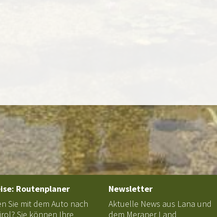
ise: Routenplaner
Newsletter
en Sie mit dem Auto nach
Aktuelle News aus Lana und
irol? Sie können Ihre
dem Meraner Land