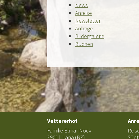
News
Anreise
Newsletter
Anfrage
Bildergalerie
Buchen
Vettererhof
Anre
Familie Elmar Nock
Reis
39011 Lana (BZ)
Südt