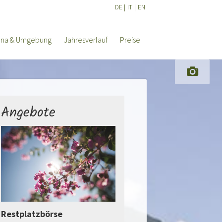
DE
|
IT
|
EN
ana & Umgebung
Jahresverlauf
Preise
Angebote
Restplätze
Jetzt anfragen
Restplatzbörse