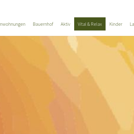
enwohnungen
Bauernhof
Aktiv
Vital & Relax
Kinder
L