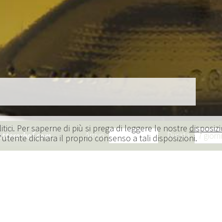
itici. Per saperne di più si prega di leggere le nostre
disposizi
ettererhof.com
Arrivo
Durata
l'utente dichiara il proprio consenso a tali disposizioni.
a e tradizione si incontrano
utticola e vinicola fondata circa 15 anni fa e
zioni della nostra regione. Il nome Prindlgut è
attorie dell'attuale sede e riflette il nostro legame con