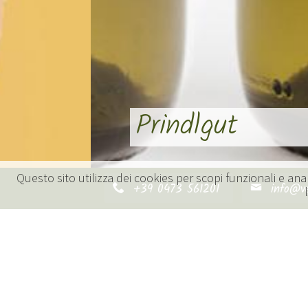
Prindlgut
Questo sito utilizza dei cookies per scopi funzionali e anal
+39 0473 561201
info@v
Benvenuti al Prindlgut - dove natur
Il Prindlgut è un'azienda agricola fr
profondamente radicata nelle tradi
un'allusione ai nomi storici delle f
la terra d'origine.