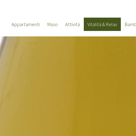
Appartamenti
Maso
Attivitá
Vitalità & Relax
Bamb