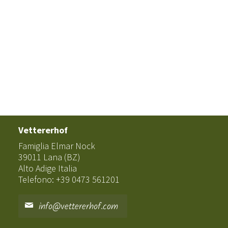
Vettererhof
Famiglia Elmar Nock
39011 Lana (BZ)
Alto Adige Italia
Telefono: +39 0473 561201
info@vettererhof.com