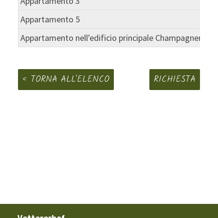
Appartamento 3
66
Appartamento 5
56
Appartamento nell'edificio principale Champagner
1.4
TORNA ALL'ELENCO
RICHIESTA
Vettererhof