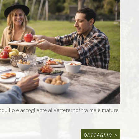
quillo e accogliente al Vettererhof tra mele mature
DETTAGLIO