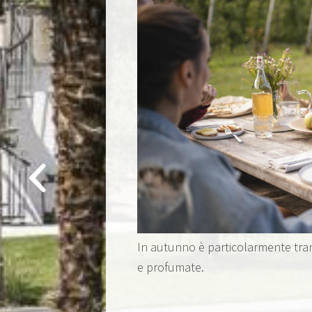
In autunno è particolarmente tran
e profumate.