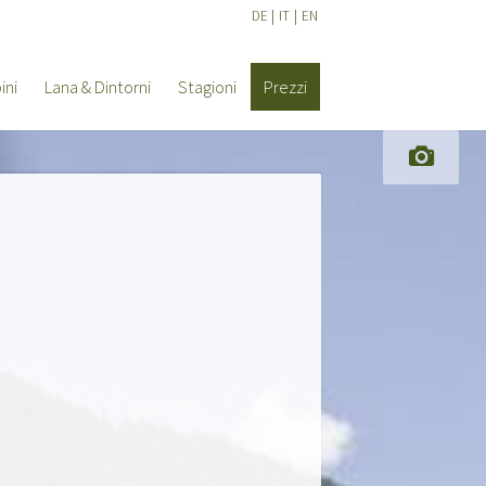
DE
|
IT
|
EN
ini
Lana & Dintorni
Stagioni
Prezzi
Offerte
Richiedi ora