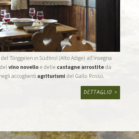
del Törggelen in Südtirol (Alto Adige) all’insegna
 del
vino novello
e delle
castagne arrostite
da
 negli accoglienti
agriturismi
del Gallo Rosso.
DETTAGLIO