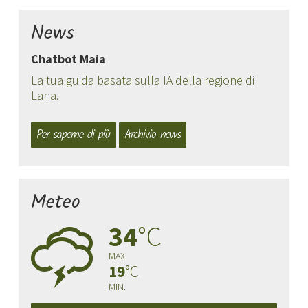
News
Chatbot Maia
La tua guida basata sulla IA della regione di
Lana.
Per saperne di più
Archivio news
Meteo
34
°C
0
MAX.
19
°C
MIN.