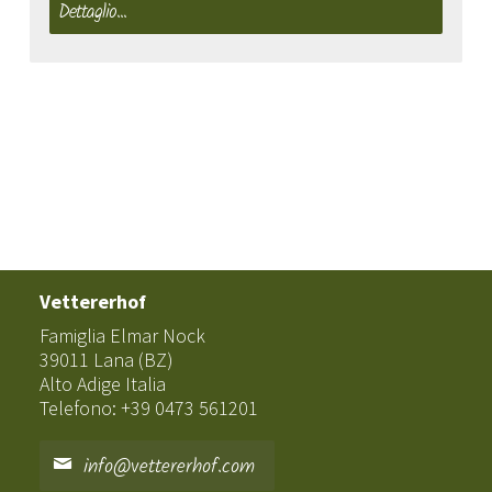
Dettaglio...
Vettererhof
Famiglia Elmar Nock
39011 Lana (BZ)
Alto Adige Italia
Telefono: +39 0473 561201
info@vettererhof.com