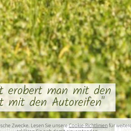
ft erobert man mit den
ht mit den Autoreifen"
tische Zwecke. Lesen Sie unsere
Cookie-Richtlinien
für weiter
vettererhof.com
Anreise
Dauer