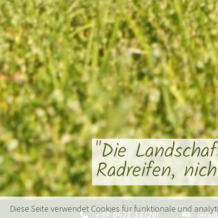
"Die Landscha
Radreifen, nic
Diese Seite verwendet Cookies für funktionale und analy
+39 0473 561201
info@