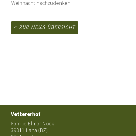
Weihnacht nachzudenken.
ZUR NEWS ÜBERSICHT
Vettererhof
Familie Elmar Nock
39011 Lana (BZ)